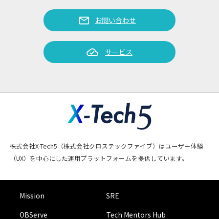
arrow_forward_ios
談：SLIとSLOを定めたらSLAもそれに従うべきで
は？
mail
お問い合わせ
cloud_done
サービス
株式会社X-Tech5（株式会社クロステックファイブ）はユーザー体験
（UX）を中心にした運用プラットフォームを提供しています。
Mission
SRE
OBServe
Tech Mentors Hub