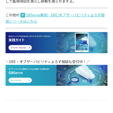
して監視項目を減らし誤報を減らせますよ。
article
この他の
OBServe事例）SRE/オブザーバビリティよろず相
談シリーズはこちら
＼SRE・オブザーバビリティよろず相談も受付中！／