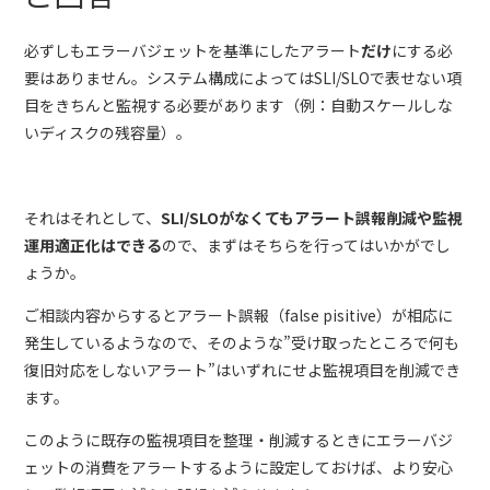
必ずしもエラーバジェットを基準にしたアラート
だけ
にする必
要はありません。システム構成によってはSLI/SLOで表せない項
目をきちんと監視する必要があります（例：自動スケールしな
いディスクの残容量）。
それはそれとして、
SLI/SLOがなくてもアラート誤報削減や監視
運用適正化はできる
ので、まずはそちらを行ってはいかがでし
ょうか。
ご相談内容からするとアラート誤報（false pisitive）が相応に
発生しているようなので、そのような”受け取ったところで何も
復旧対応をしないアラート”はいずれにせよ監視項目を削減でき
ます。
このように既存の監視項目を整理・削減するときにエラーバジ
ェットの消費をアラートするように設定しておけば、より安心