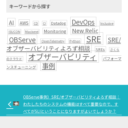
キーワードから探す
DevOps
AI
AWS
Datadog
CD
CI
Inclusive
New Relic
Monitoring
ISUCON
Mackerel
SRE
OBServe
SRE/
OpenTelemetry
Python
オブザーバビリティよろず相談
SREs
さくら
オブザーバビリティ
パフォーマ
のクラウド
事例
ンスチューニング
OBServe事例）SRE/オブザーバビリティよろず相談：
arrow_back_ios
わたしたちのシステムの機能はすべて重要なので、す
べてがSLIということになりますがよいでしょうか？
OBServe事例）SRE/オブザーバビリティよろず相