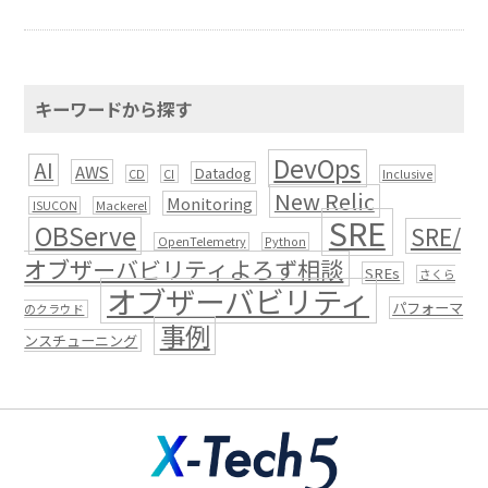
キーワードから探す
DevOps
AI
AWS
Datadog
CD
CI
Inclusive
New Relic
Monitoring
ISUCON
Mackerel
SRE
OBServe
SRE/
OpenTelemetry
Python
オブザーバビリティよろず相談
SREs
さくら
オブザーバビリティ
パフォーマ
のクラウド
事例
ンスチューニング