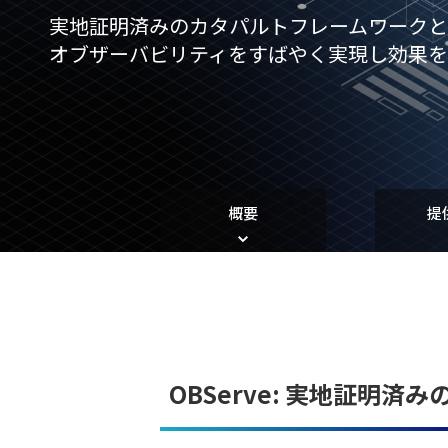
実地証明済みの
カタパルトフレームワーク
オブザーバビリティをすばやく実現し
効果
概要
提
OBServe: 実地証明済み