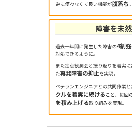
腹落ち
逆に使わなくて良い機能が
障害を未
4割
過去一年間に発生した障害の
対処できるように。
また定点観測会と振り返りを着実に
再発障害の抑止
た
を実現。
ベテランエンジニアとの共同作業と
クルを着実に続ける
こと、毎回
を積み上げる
取り組みを実現。