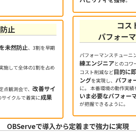
。
。
コス
然防止
パフォーマ
強を未然防止
、3割を早期
パフォーマンスチューニ
練エンジニア
とのコワー
実施して全体の1割を占め
目的に
コスト削減など
ング
パフォ
を実現し、
改善サイ
に。 本番環境の動作実
定点観測会で、
いま必要なパフォー
成果
のサイクルで着実に
が把握できるように。
OBServeで導入から定着まで強力に実現