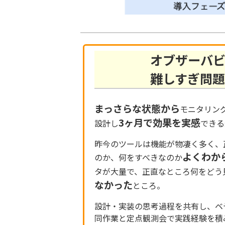
オブザーバ
難しすぎ問
まっさらな状態から
モニタリン
3ヶ月で効果を実感
設計し
できる
昨今のツールは機能が物凄く多く、
よくわか
のか、何をすべきなのか
タが大量で、正直なところ何をどう
なかった
ところ。
設計・実装の思考過程を共有し、ベ
同作業と定点観測会で実践経験を積