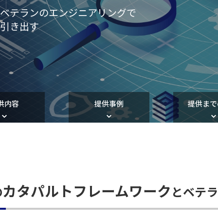
と
ベテランのエンジニアリングで
を引き出す
供内容
提供事例
提供まで
カタパルトフレームワーク
の
とベテラ