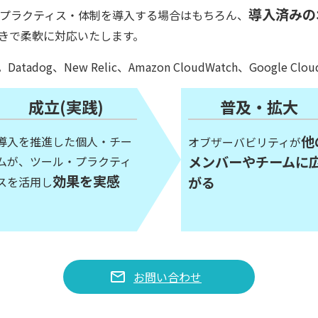
導入済みの
プラクティス・体制を導入する場合はもちろん、
きで柔軟に対応いたします。
og、New Relic、Amazon CloudWatch、Google Cl
成立(実践)
普及・拡大
他
導入を推進した個人・チー
オブザーバビリティが
メンバーやチームに
ムが、ツール・プラクティ
効果を実感
がる
スを活用し
mail
お問い合わせ