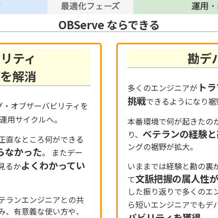
OBServe ならできる
ビリティ
勘デ
題を解消
トラ
多くのエンジニアが
挑戦
できるようになり裾
グ・オブザーバビリティを
運用サイクルへ。
本番環境で何が起きたの
ベテランの経験と
り、
正直なところ何ができる
ングの裾野が拡大。
らなかった
。 またデー
よくわかってい
見るか
いままでは経験と勘の裏
文脈把握の属人性
て
した振り返りで多くのエ
テランエンジニアとの共
ら短いエンジニアでもデ
み、有意義な使い方や、
バビリティを獲得