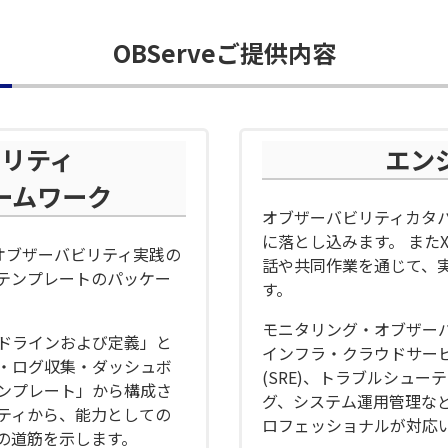
OBServe
ご提供内容
ビリティ
エン
ームワーク
オブザーバビリティカタ
に落とし込みます。 またX
たオブザーバビリティ実践の
話や共同作業を通じて、
テンプレートのパッケー
す。
モニタリング・オブザー
ドラインおよび定義」と
インフラ・クラウドサー
・ログ収集・ダッシュボ
(SRE)、トラブルシュ
ンプレート」から構成さ
グ、システム運用管理な
ティから、能力としての
ロフェッショナルが対応
の道筋を示します。