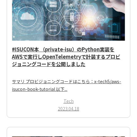
#ISUCON本 （private-isu）のPython実装を
AWSで実行しOpenTelemetryで計装するプロビ
ジョニングコードを公開しました
サマリ プロビジョニングコードはこちら：x-tech5/aws-
isucon-book-tutorial 以下...
Tech
2023.04.18