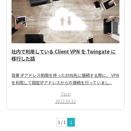
社内で利用している Client VPN を Twingate に
移行した話
背景 IPアドレス制限を持った対向先に接続する際に、 VPN
を利用して固定IPアドレスからの接続を行っていまし...
Tech
2022.10.12
1 / 1
1