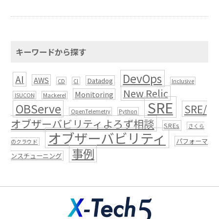
キーワードから探す
DevOps
AI
AWS
Datadog
CD
CI
Inclusive
New Relic
Monitoring
ISUCON
Mackerel
SRE
OBServe
SRE/
OpenTelemetry
Python
オブザーバビリティよろず相談
SREs
さくら
オブザーバビリティ
パフォーマ
のクラウド
事例
ンスチューニング