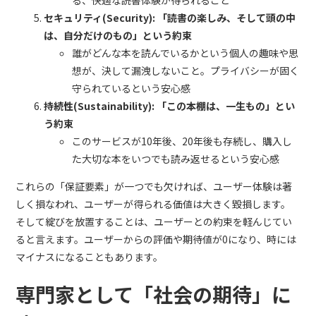
る、快適な読書体験が得られること
セキュリティ(Security): 「読書の楽しみ、そして頭の中
は、自分だけのもの」という約束
誰がどんな本を読んでいるかという個人の趣味や思
想が、決して漏洩しないこと。プライバシーが固く
守られているという安心感
持続性(Sustainability): 「この本棚は、一生もの」とい
う約束
このサービスが10年後、20年後も存続し、購入し
た大切な本をいつでも読み返せるという安心感
これらの「保証要素」が一つでも欠ければ、ユーザー体験は著
しく損なわれ、ユーザーが得られる価値は大きく毀損します。
そして綻びを放置することは、ユーザーとの約束を軽んじてい
ると言えます。ユーザーからの評価や期待値が0になり、時には
マイナスになることもあります。
専門家として「社会の期待」に