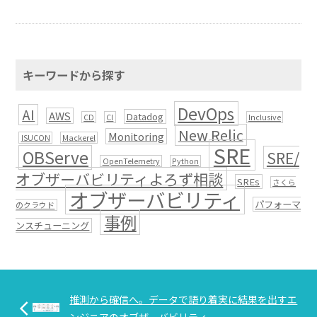
キーワードから探す
DevOps
AI
AWS
Datadog
CD
CI
Inclusive
New Relic
Monitoring
ISUCON
Mackerel
SRE
OBServe
SRE/
OpenTelemetry
Python
オブザーバビリティよろず相談
SREs
さくら
オブザーバビリティ
パフォーマ
のクラウド
事例
ンスチューニング
推測から確信へ。データで語り着実に結果を出すエ
arrow_back_ios
ンジニアのオブザーバビリティ