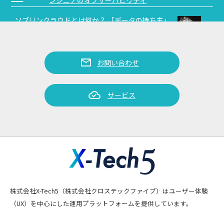
ソブリンクラウドとは何か？ 「データの持ち主」
arrow_forward_ios
を真剣に考える
mail
お問い合わせ
cloud_done
サービス
株式会社X-Tech5（株式会社クロステックファイブ）はユーザー体験
（UX）を中心にした運用プラットフォームを提供しています。