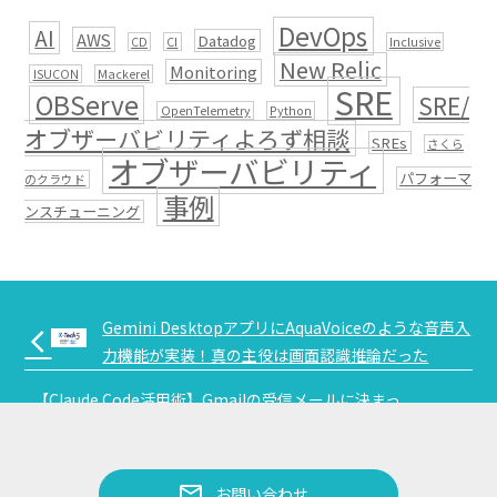
DevOps
AI
AWS
Datadog
CD
CI
Inclusive
New Relic
Monitoring
ISUCON
Mackerel
SRE
OBServe
SRE/
OpenTelemetry
Python
オブザーバビリティよろず相談
SREs
さくら
オブザーバビリティ
パフォーマ
のクラウド
事例
ンスチューニング
Gemini DesktopアプリにAquaVoiceのような音声入
arrow_back_ios
力機能が実装！真の主役は画面認識推論だった
【Claude Code活用術】Gmailの受信メールに決まっ
arrow_forward_ios
たフォーマット・言い回しに沿って最適な返信文を自
動生成する方法
mail
お問い合わせ