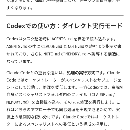
が増えるため、構成はやや複雑になり、トークン消費も増えや
すくなります。
Codexでの使い方：ダイレクト実行モード
Codexはタスク起動時に
を自動で読み込みます。
AGENTS.md
の中に
と
を読むよう指示が書
AGENTS.md
CLAUDE.md
NOTE.md
かれており、さらに
が
へ誘導する構造に
NOTE.md
MEMORY.md
なっています。
Claude Codeとの重要な違いは、
処理の実行方式
です。Claude
Codeではオーケストレーターがスペシャリストをサブエージェ
ントとして起動し、処理を委任します。一方Codexでは、右腕AI
自身がスペシャリストフォルダ内のファイル（
/
CLAUDE.md
）を直接読み込み、そのまま処理を実行します。こ
MEMORY.md
れはどちらのアプローチでも同じ処理を実現できるためで、実
装上の意図的な使い分けです。Claude Codeではオーケストレー
ターによるスペシャリストへの委任という構成を採用し、