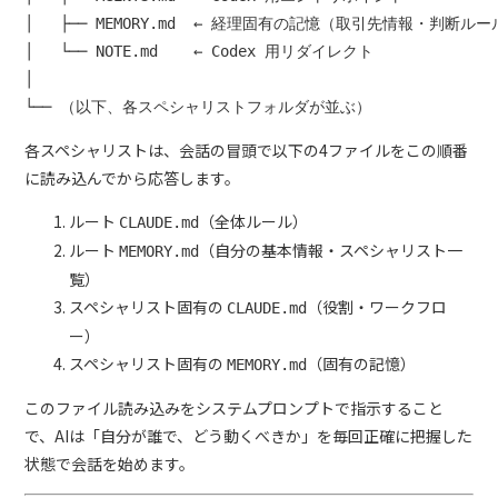
│   ├── MEMORY.md  ← 経理固有の記憶（取引先情報・判断ルー
│   └── NOTE.md    ← Codex 用リダイレクト

│

各スペシャリストは、会話の冒頭で以下の4ファイルをこの順番
に読み込んでから応答します。
ルート
（全体ルール）
CLAUDE.md
ルート
（自分の基本情報・スペシャリスト一
MEMORY.md
覧）
スペシャリスト固有の
（役割・ワークフロ
CLAUDE.md
ー）
スペシャリスト固有の
（固有の記憶）
MEMORY.md
このファイル読み込みをシステムプロンプトで指示すること
で、AIは「自分が誰で、どう動くべきか」を毎回正確に把握した
状態で会話を始めます。