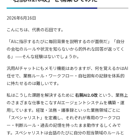
2026年6月16日
こんにちは、代表の石田です。
「AIに指示するたびに毎回背景を説明するのが面倒だ」「自分
の会社のルールや状況を知らないから的外れな回答が返ってく
る」——そんな経験はないでしょうか。
汎用AIチャットにもメモリ機能はありますが、何を覚えるかはAI
任せで、業務ルール・ワークフロー・自社固有の記録を体系的
に持たせるのは難しいです。
私はこうした課題を解決するために
右腕AI2.0改
という、業務上
のさまざまな仕事をこなすAIエージェントシステムを構築・運
用しています。経理・法務・議事録といった業務領域ごとに
「スペシャリスト」を定義し、それぞれが専用のワークフロ
ー・判断ルール・過去の記憶を持ったまま動作するしくみで
す。スペシャリストは会話のたびに自分の担当領域のルールと