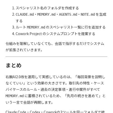
スペシャリスト名のフォルダを作成する
・
・
・
を生成
CLAUDE.md
MEMORY.md
AGENTS.md
NOTE.md
する
ルート
のスペシャリスト一覧に行を追加する
MEMORY.md
Cowork Project のシステムプロンプトを提案する
仕組みを理解していなくても、会話で指示するだけでシステム
が拡張されていきます。
まとめ
右腕AI2.0改を運用して実感しているのは、「毎回背景を説明し
なくていい」という効果の大きさです。取引先の特性・ケース
バイケースのルール・過去の決定事項・進行中案件がすべて
に蓄積されているため、「先月の続きを進めて」と
MEMORY.md
いう一言で会話が再開します。
Claude Code・Codex・Coworkの3ツールを同一フォルダで統