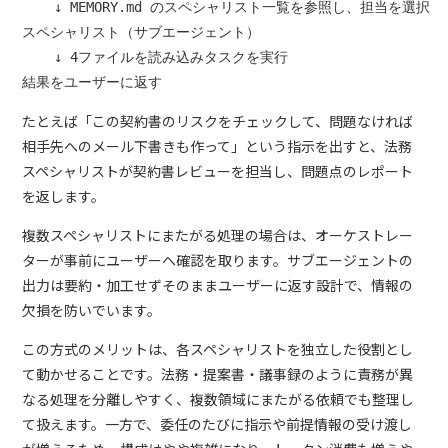
    ↓ MEMORY.md のスペシャリスト一覧を参照し、担当を選択

スペシャリスト（サブエージェント）

    ↓ 4ファイルを読み込みタスクを実行

たとえば「この契約書のリスクをチェックして、問題なければ
相手先へのメール下書きも作って」という指示を出すと、法務
スペシャリストが契約書レビューを担当し、問題点のレポート
を返します。
複数スペシャリストにまたがる処理の場合は、オーケストレー
ターが事前にユーザーへ確認を取ります。サブエージェントの
出力は要約・加工せずそのままユーザーに返す設計で、情報の
欠損を防いでいます。
この方式のメリットは、各スペシャリストを独立した役割とし
て動かせることです。法務・提案書・議事録のように責務が異
なる処理を分離しやすく、複数領域にまたがる依頼でも整理し
て扱えます。一方で、委任のたびに指示や前提情報の受け渡し