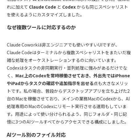
れに加えて
Claude Code
と
Codex
からも同じスペシャリスト
を使えるようにカスタマイズしました。
なぜ複数ツールに対応するのか
Claude Coworkは非エンジニアでも使いやすいUIですが、
Claude Codeはターミナルから複数スペシャリストをまたいだ複
雑な処理をオーケストレーションするのに向いています。
Codexはタスクの非同期実行・並列処理に強みがあるだけでな
く、
Mac上のCodexを常時稼働させておき、外出先ではiPhone
やiPadからタスクの確認や追加指示を出せる
点も大きなメリッ
トです。私の場合、普段からデスクトップアプリを立ち上げた2
台のMacを稼働させており、メインの業務MacのCodexから、AI
処理専用のMacのCodexにリモート実行させる運用もしていま
す。用途によって使い分けられるよう、同じフォルダ・同じ記
憶に3つのAIツールすべてからアクセスできる構成にしました。
AIツール別のファイル対応