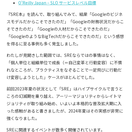
O’Reilly Japan – SLO サービスレベル目標
『SRE本』を読んで、取り組んでみて、結果「Googleのビジネ
スモデルだからこそできたのだ」「Googleの財務状況だからこ
そできたのだ」「Googleの人材だからこそできたのだ」
「GoogleのようなBigTechだからこそできたのだ」という感想
を得るに至る事例も多く発生しました。
わたしが見聞きした範囲では、SREならではの事情はなく、
「個人単位と組織単位で成長（＝自己変革と行動変容）に不慣
れなところが、プラクティスをなぞることで一足飛びに行動だ
け変容しようとした」ケースがほとんどでした。
前回2023年夏の状況として「SRE」はハイプサイクルで言うと
ころの幻滅期を乗り越え、アーリーマジョリティからレイトマ
ジョリティが取り組み始め、いよいよ本格的な普及拡大期に入
った感触があると書きましたが、2024年夏はその実感が非常に
強くなりました。
SREに関連するイベントが数多く開催されています。