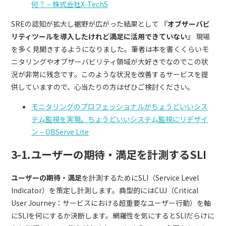
何？ – 株式会社X-Tech5
SREの認知が拡大し裾野が広がった結果として
『オブザーバビ
リティツールを導入したけれど満足に活用できていない』
現場
を多く見聞きするようになりました。筆者は本を書くくらいモ
ニタリングやオブザーバビリティ領域が大好きでなのでこの状
況が非常に残念です。このような状況を改善するサービスを提
供していますので、心当たりの方はぜひご検討ください。
モニタリングのプロフェッショナルがちょうどいいシス
テム監視を実現。ちょうどいいシステム監視にリデザイ
ン – OBServe Lite
3-1.ユーザーの期待・満足を計測するSLI
ユーザーの期待・満足
を計測するためにSLI（Service Level
Indicator）を策定し計測します。典型的にはCUJ（Critical
User Journey：サービスにおける超重要なユーザー行動）を軸
にSLIを何にするか決断します。網羅性を気にするとSLIだらけに