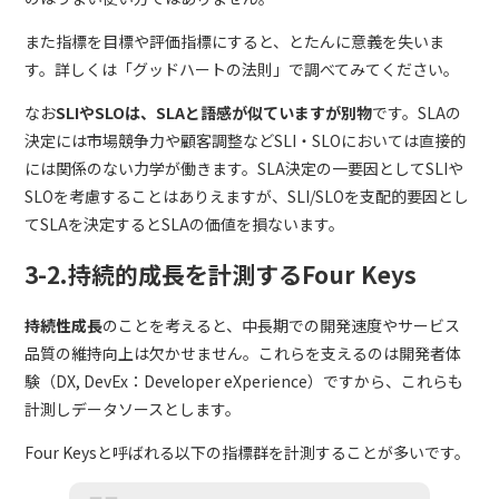
また指標を目標や評価指標にすると、とたんに意義を失いま
す。詳しくは「グッドハートの法則」で調べてみてください。
なお
SLIやSLOは、SLAと語感が似ていますが別物
です。SLAの
決定には市場競争力や顧客調整などSLI・SLOにおいては直接的
には関係のない力学が働きます。SLA決定の一要因としてSLIや
SLOを考慮することはありえますが、SLI/SLOを支配的要因とし
てSLAを決定するとSLAの価値を損ないます。
3-2.持続的成長を計測するFour Keys
持続性成長
のことを考えると、中長期での開発速度やサービス
品質の維持向上は欠かせません。これらを支えるのは開発者体
験（DX, DevEx：Developer eXperience）ですから、これらも
計測しデータソースとします。
Four Keysと呼ばれる以下の指標群を計測することが多いです。