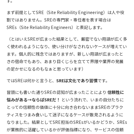
す。
まず前提としてSRE（Site Reliability Engineering）は人や役
割ではありません。SREの専門家・専任者を表す場合は
SREs（Site Reliability Engineers）と表記します。
（とはいえSREが広まった結果として、厳密でない用語が広く多
く使われるようになり、使い分けがなされないケースが増えてい
ます。個人的に残念ではありますが、新しい用語が広まったと
きの宿命でもあり、あまり目くじらを立てて界隈や業界の発展
の足かせになるのもなぁと思っています）
ではSREは何かと言うと、
SREは文化であり習慣
です。
冒頭にも書いた通りSREの認知が広まったことにより
信頼性に
悩みがある→ならばSREだ！
という流れで、いまの自分たちに
とっての信頼性の価値に十分に向き合わないままSREのプラク
ティスをつまみ食いして迷子になるケースが散見されるように
なりました。結果としてSRE担当のSREsがいるかどうか、SREs
が業務的に活躍しているかが評価指標になり、サービスの信頼