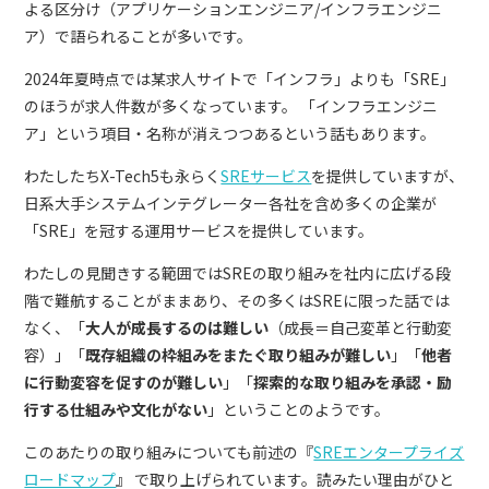
よる区分け（アプリケーションエンジニア/インフラエンジニ
ア）で語られることが多いです。
2024年夏時点では某求人サイトで「インフラ」よりも「SRE」
のほうが求人件数が多くなっています。
「インフラエンジニ
ア」という項目・名称が消えつつあるという話もあります。
わたしたちX-Tech5も永らく
SREサービス
を提供していますが、
日系大手システムインテグレーター各社を含め多くの企業が
「SRE」を冠する運用サービスを提供しています。
わたしの見聞きする範囲ではSREの取り組みを社内に広げる段
階で難航することがままあり、その多くはSREに限った話では
なく、「
大人が成長するのは難しい
（成長＝自己変革と行動変
容）」「
既存組織の枠組みをまたぐ取り組みが難しい
」「
他者
に行動変容を促すのが難しい
」「
探索的な取り組みを承認・励
行する仕組みや文化がない
」ということのようです。
このあたりの取り組みについても前述の『
SREエンタープライズ
ロードマップ
』 で取り上げられています。読みたい理由がひと