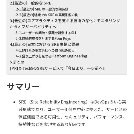
2.[最近の]一般的な SRE
2-1.[最近の] SRE の一般的な期待値
2-2.[最近の]組織での SRE の実現形態の例
3.[最近の]コアプラクティスを支える技術の深化：モニタリング
からオブザーバビリティへ
3-1.ユーザーの期待・満足を計測するSLI
3-2.持続的成長を計測するFour Keys
4.[最近の]日本における SRE 事情と課題
4-1.非IT系の事業会社への取り組み拡大
4-2.盛り上がりを見せるPlatform Engineering
5.まとめ
[PR] X-Tech5のSREサービスで『今日より、一歩前へ』
サマリー
SRE（Site Reliability Engineering）はDevOpsのいち実
装形態であり、ユーザー価値を中心に据えた、サービスの
保証側面である可用性、セキュリティ、パフォーマンス、
持続性などを実現する取り組みです