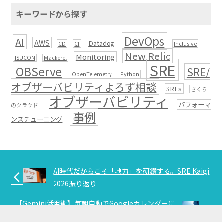
キーワードから探す
DevOps
AI
AWS
Datadog
CD
CI
Inclusive
New Relic
Monitoring
ISUCON
Mackerel
SRE
OBServe
SRE/
OpenTelemetry
Python
オブザーバビリティよろず相談
SREs
さくら
オブザーバビリティ
パフォーマ
のクラウド
事例
ンスチューニング
AI時代だからこそ「地力」を研鑽する。SRE Kaigi
arrow_back_ios
2026振り返り
【Gemini活用術】毎朝自動でGoogleカレンダーに
arrow_forward_ios
「今日の天気と気温」を登録させる方法