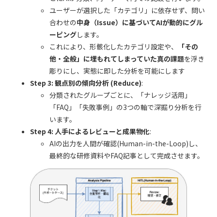
ユーザーが選択した「カテゴリ」に依存せず、問い
合わせの
中身（Issue）に基づいてAIが動的にグル
ーピング
します。
これにより、形骸化したカテゴリ設定や、
「その
他・全般」に埋もれてしまっていた真の課題
を浮き
彫りにし、実態に即した分析を可能にします
Step 3: 観点別の傾向分析 (Reduce)
:
分類されたグループごとに、「ナレッジ活用」
「FAQ」「失敗事例」の3つの軸で深掘り分析を行
います。
Step 4: 人手によるレビューと成果物化
:
AIの出力を人間が確認(Human-in-the-Loop)し、
最終的な研修資料やFAQ記事として完成させます。