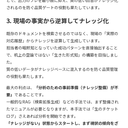
とで、出力のブレを最小限に抑え、質の低い回答がナレッジ化
されるのを防ぐ品質ゲートの役割も果たしています。
3. 現場の事実から逆算してナレッジ化
既存のドキュメントを検索させるのではなく、現場の「実際の
対応履歴」からナレッジを逆算して生成しています。
担当者の暗黙知となっていた成功パターンを直接抽出すること
で、机上の空論ではない「生きた形式知」の構築を目指しまし
た。
質の低いデータがナレッジベースに混入するのを防ぐ品質管理
の役割も果たします。
最大の利点は、
「分析のための事前準備（ナレッジ整備）が不
要」
であることです。
一般的なRAG（検索拡張生成）などの手法では、まず整備され
たマニュアルが必要となりますが、本手法では「生のチケット
ログ」さえあれば分析を開始できます。
「ナレッジがない」状態からスタートし、まず現状の傾向をざ