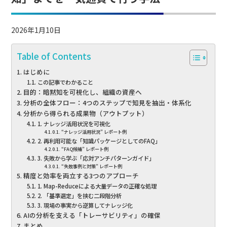
2026年1月10日
Table of Contents
はじめに
この記事でわかること
目的：暗黙知を可視化し、組織の資産へ
分析の全体フロー：4つのステップで知見を抽出・体系化
分析から得られる成果物（アウトプット）
1. ナレッジ活用状況を可視化
“ナレッジ活用状況” レポート例
2. 再利用可能な「知識パッケージとしてのFAQ」
“FAQ候補” レポート例
3. 失敗から学ぶ「応対アンチパターンガイド」
“失敗事例と対策” レポート例
精度と効率を両立する3つのアプローチ
1. Map-Reduceによる大量データの正確な処理
2. 「基準選定」を挟む二段階分析
3. 現場の事実から逆算してナレッジ化
AIの分析を支える「トレーサビリティ」の確保
まとめ