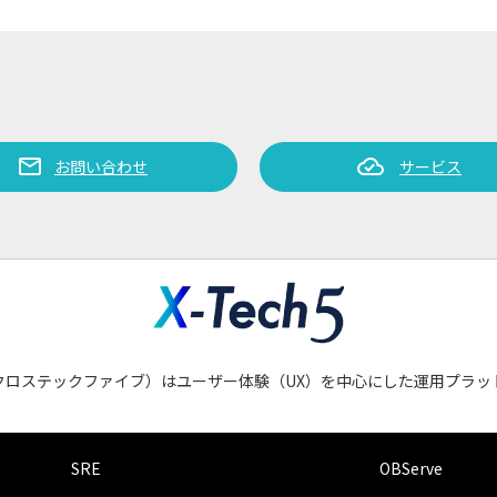
mail
cloud_done
お問い合わせ
サービス
会社クロステックファイブ）はユーザー体験（UX）を中心にした運用プラ
SRE
OBServe