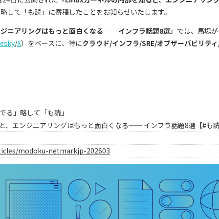
る」略して「も読」に寄稿したことをお知らせいたします。
ンジニアリングはもっと面白くなる── インフラ話題8選』
では、馬場が
uesky
/
X
）をベースに、特に
クラウド/インフラ/SRE/オブザーバビリティ
読んでる」略して「も読」
ると、エンジニアリングはもっと面白くなる── インフラ話題8選【#も
articles/modoku-netmarkjp-202603