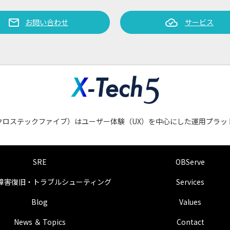
mail
cloud_done
お問い合わせ
サービス
会社クロステックファイブ）はユーザー体験（UX）を中心にした運用プラ
SRE
OBServe
障害復旧・トラブルシューティング
Services
Blog
Values
News ＆ Topics
Contact