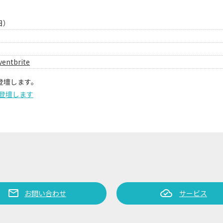
日）
ventbrite
登壇します。
場が登壇します
mail
cloud_done
お問い合わせ
サービス