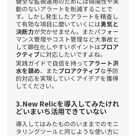
健全な監視運用のためには偽陽性や実
動のないアラートを削減することで
す。しかし発生したアラートを精査し
て有効な項目に磨いていくには
勇気と
決断力
が欠かせません。またパフォー
マンス管理やコスト管理など大事故と
して顕在化しやすいポイントは
プロア
クティブ
に対応したいですよね。
実践ガイドで自信を持って
アラート洪
水を鎮め
、また
プロアクティブ
な予防
的対応を実現していくアイデアを獲得
してください。
3.New Relicを導入してみたけれ
どいまいち活用できていない
導入してはみたもののいままでのモニ
タリングツールと同じような使い方に