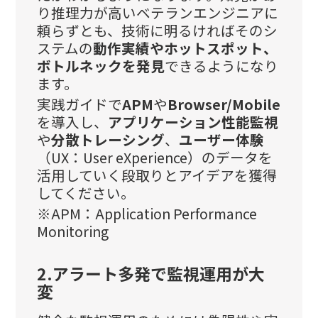
り推理力が高いベテランエンジニアに
頼らずとも、技術に明るければそのシ
ステムの
動作実績やホットスポット、
ボトルネックを発見
できるようになり
ます。
実践ガイドで
APM
や
Browser/Mobile
を導入し、
アプリケーション性能監視
や
分散トレーシング
、
ユーザー体験
（UX：User eXperience）のデータを
活用していく段取りとアイデアを獲得
してください。
※APM：Application Performance
Monitoring
2.アラート多発で監視運用が大
変