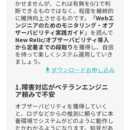
かせませんが、これは有無を0/1で判
断できるものではなく、程度を継続的
に維持向上させるものです。
『Webエ
ンジニアのためのモニタリング‧オブ
ザーバビリティ実践ガイド』
を読んで
New Relic/オブザーバビリティ導入
から定着までの段取り
を獲得し、自信
を持って楽しくシステム運用していき
ましょう。
ダウンロードお申し込み
download
1.障害対応がベテランエンジニ
ア頼みで不安
オブザーバビリティを獲得していく
と、ログなどからの推測に頼らずに本
番環境でシステムがどのように動作し
たかわかるようになります。知見があ