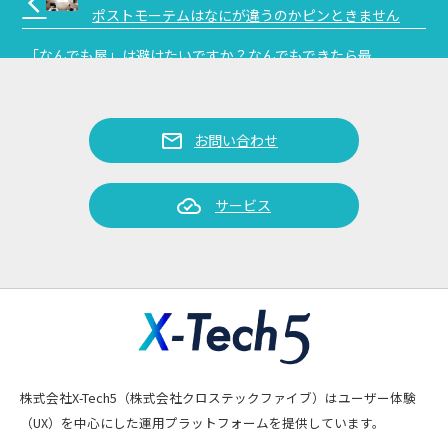
arrow_back_ios
ポストモーテムはなにが違うのかピンときません
「なんでも屋」は避けたいですか？なんでもできたら最
強じゃないですか？：No SRE , No life｜教科書には載
arrow_forward_ios
っていない！俺たちが考えたSRE推進の道しるべ
#SHIFT TECH TALKS#1 後記とQA補足 #SHIFT_SRE
mail
お問い合わせ
cloud_done
サービス
株式会社X-Tech5（株式会社クロステックファイブ）はユーザー体験
（UX）を中心にした運用プラットフォームを提供しています。