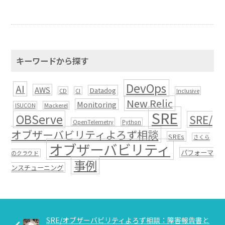
キーワードから探す
DevOps
AI
AWS
Datadog
CD
CI
Inclusive
New Relic
Monitoring
ISUCON
Mackerel
SRE
OBServe
SRE/
OpenTelemetry
Python
オブザーバビリティよろず相談
SREs
さくら
オブザーバビリティ
パフォーマ
のクラウド
事例
ンスチューニング
SRE/オブザーバビリティよろず相談：障害報告書と